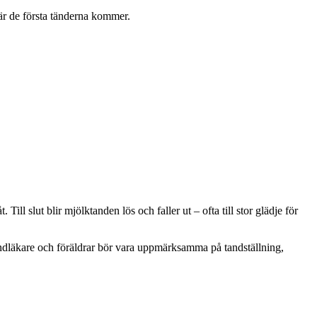
när de första tänderna kommer.
l slut blir mjölktanden lös och faller ut – ofta till stor glädje för
tandläkare och föräldrar bör vara uppmärksamma på tandställning,