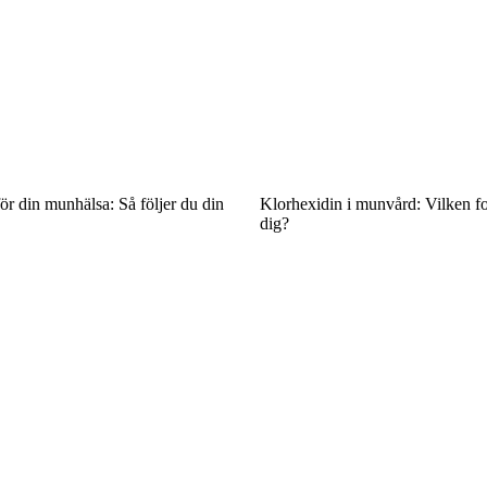
för din munhälsa: Så följer du din
Klorhexidin i munvård: Vilken fo
dig?