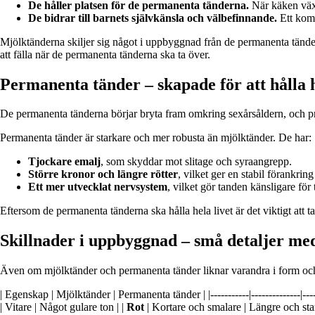
De håller platsen för de permanenta tänderna.
När käken växe
De bidrar till barnets självkänsla och välbefinnande.
Ett komp
Mjölktänderna skiljer sig något i uppbyggnad från de permanenta tändern
att fälla när de permanenta tänderna ska ta över.
Permanenta tänder – skapade för att hålla h
De permanenta tänderna börjar bryta fram omkring sexårsåldern, och pro
Permanenta tänder är starkare och mer robusta än mjölktänder. De har:
Tjockare emalj
, som skyddar mot slitage och syraangrepp.
Större kronor och längre rötter
, vilket ger en stabil förankrin
Ett mer utvecklat nervsystem
, vilket gör tanden känsligare för
Eftersom de permanenta tänderna ska hålla hela livet är det viktigt att 
Skillnader i uppbyggnad – små detaljer med
Även om mjölktänder och permanenta tänder liknar varandra i form och f
| Egenskap | Mjölktänder | Permanenta tänder | |-----------|--------------|-----
| Vitare | Något gulare ton | |
Rot
| Kortare och smalare | Längre och star