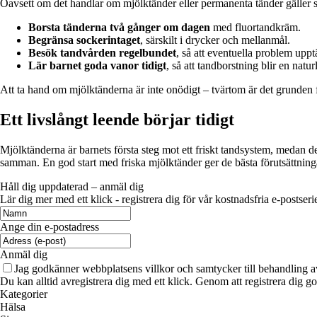
Oavsett om det handlar om mjölktänder eller permanenta tänder gäller
Borsta tänderna två gånger om dagen
med fluortandkräm.
Begränsa sockerintaget
, särskilt i drycker och mellanmål.
Besök tandvården regelbundet
, så att eventuella problem upptä
Lär barnet goda vanor tidigt
, så att tandborstning blir en natu
Att ta hand om mjölktänderna är inte onödigt – tvärtom är det grunden f
Ett livslångt leende börjar tidigt
Mjölktänderna är barnets första steg mot ett friskt tandsystem, medan 
samman. En god start med friska mjölktänder ger de bästa förutsättningar
Håll dig uppdaterad – anmäl dig
Lär dig mer med ett klick - registrera dig för vår kostnadsfria e-postseri
Ange din e-postadress
Anmäl dig
Jag godkänner webbplatsens villkor och samtycker till behandling a
Du kan alltid avregistrera dig med ett klick. Genom att registrera dig g
Kategorier
Hälsa