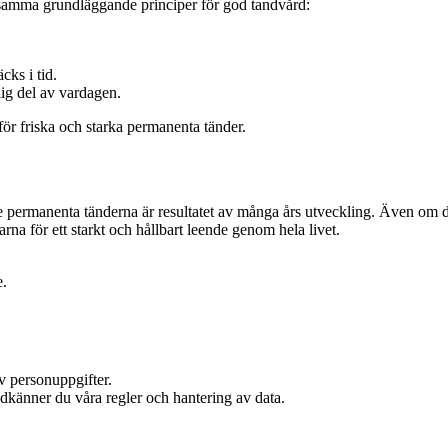
 samma grundläggande principer för god tandvård:
cks i tid.
rlig del av vardagen.
ör friska och starka permanenta tänder.
de permanenta tänderna är resultatet av många års utveckling. Även om 
na för ett starkt och hållbart leende genom hela livet.
e.
v personuppgifter.
odkänner du våra regler och hantering av data.