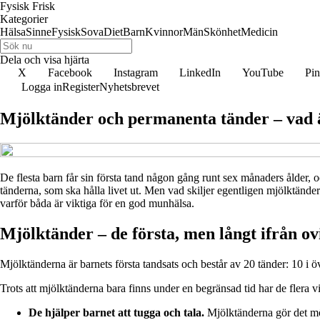
Fysisk Frisk
Kategorier
Hälsa
Sinne
Fysisk
Sova
Diet
Barn
Kvinnor
Män
Skönhet
Medicin
Dela och visa hjärta
X
Facebook
Instagram
LinkedIn
YouTube
Pin
Logga in
Register
Nyhetsbrevet
Mjölktänder och permanenta tänder – vad ä
De flesta barn får sin första tand någon gång runt sex månaders ålder, 
tänderna, som ska hålla livet ut. Men vad skiljer egentligen mjölktände
varför båda är viktiga för en god munhälsa.
Mjölktänder – de första, men långt ifrån ov
Mjölktänderna är barnets första tandsats och består av 20 tänder: 10 i öv
Trots att mjölktänderna bara finns under en begränsad tid har de flera v
De hjälper barnet att tugga och tala.
Mjölktänderna gör det möjli