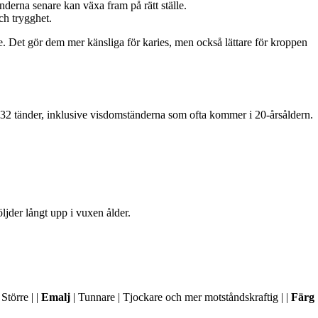
erna senare kan växa fram på rätt ställe.
ch trygghet.
re. Det gör dem mer känsliga för karies, men också lättare för kroppen
t 32 tänder, inklusive visdomständerna som ofta kommer i 20-årsåldern.
ljder långt upp i vuxen ålder.
Större | |
Emalj
| Tunnare | Tjockare och mer motståndskraftig | |
Färg