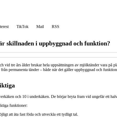
terest
TikTok
Mail
RSS
r skillnaden i uppbyggnad och funktion?
och vid tre års ålder brukar hela uppsättningen av mjölktänder vara på p
r från permanenta tänder – både när det gäller uppbyggnad och funktion? 
iktiga
erkäken och 10 i underkäken. De börjar bryta fram vid ungefär ett halvt å
iktiga funktioner:
gt att äta fast föda och utveckla ett tydligt tal.