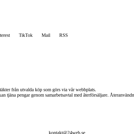
terest
TikTok
Mail
RSS
ntäkter från utvalda köp som görs via vår webbplats.
i kan tjäna pengar genom samarbetsavtal med återförsäljare. Återanvändn
kontakt@24web.se