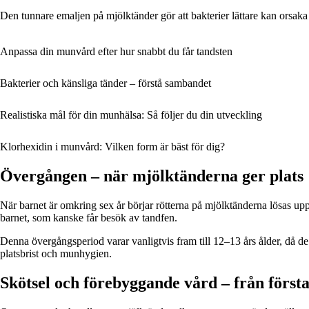
Den tunnare emaljen på mjölktänder gör att bakterier lättare kan orsaka
Anpassa din munvård efter hur snabbt du får tandsten
Bakterier och känsliga tänder – förstå sambandet
Realistiska mål för din munhälsa: Så följer du din utveckling
Klorhexidin i munvård: Vilken form är bäst för dig?
Övergången – när mjölktänderna ger plats
När barnet är omkring sex år börjar rötterna på mjölktänderna lösas upp. 
barnet, som kanske får besök av tandfen.
Denna övergångsperiod varar vanligtvis fram till 12–13 års ålder, då de
platsbrist och munhygien.
Skötsel och förebyggande vård – från första 