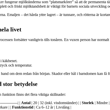
r fungerar mjölktänderna som “platsmarkörer” så att de permanenta tänd
lett och friskt mjölktandsbett är viktigt för barnets sociala utveckling o
a. Emaljen – det hårda yttre lagret – är tunnare, och rötterna är korta
ela livet
cessen fortsätter vanligtvis tills tonåren. En vuxen person har normal
g i käkbenet.
 tryck och temperatur.
ta hand om dem redan från början. Skador eller hål i barndomen kan få fö
 stor betydelse
unktion finns det flera viktiga skillnader:
-------------| |
Antal
| 20 | 32 (inkl. visdomständer) | |
Storlek
| Mindre | 
kare | |
Funktionstid
| Ca 6–12 år | Livslång |