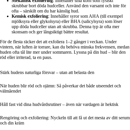
Mekanisk exfoliering
: Innehåller små korn som fysiskt
skrubbar bort döda hudceller. Använd den varsamt och inte för
ofta – särskilt om du har känslig hud.
Kemisk exfoliering
: Innehåller syror som AHA (till exempel
mjölksyra eller glykolsyra) eller BHA (salicylsyra) som löser
upp döda hudceller utan att skrubba. Denna typ är ofta mer
skonsam och ger långsiktigt bättre resultat.
För de flesta räcker det att exfoliera 1–2 gånger i veckan. Under
vintern, när luften är torrare, kan du behöva minska frekvensen, medan
huden ofta tål lite mer under sommaren. Lyssna på din hud – blir den
röd eller irriterad, ta en paus.
Stärk hudens naturliga försvar – utan att belasta den
När huden blir röd och ojämn: Så påverkar det både utseendet och
välmåendet
Håll fast vid dina hudvårdsrutiner – även när vardagen är hektisk
Rengöring och exfoliering: Nyckeln till att få ut det mesta av ditt serum
och din kräm