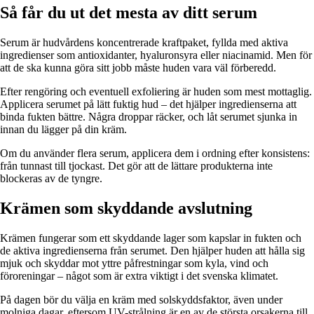
Så får du ut det mesta av ditt serum
Serum är hudvårdens koncentrerade kraftpaket, fyllda med aktiva
ingredienser som antioxidanter, hyaluronsyra eller niacinamid. Men för
att de ska kunna göra sitt jobb måste huden vara väl förberedd.
Efter rengöring och eventuell exfoliering är huden som mest mottaglig.
Applicera serumet på lätt fuktig hud – det hjälper ingredienserna att
binda fukten bättre. Några droppar räcker, och låt serumet sjunka in
innan du lägger på din kräm.
Om du använder flera serum, applicera dem i ordning efter konsistens:
från tunnast till tjockast. Det gör att de lättare produkterna inte
blockeras av de tyngre.
Krämen som skyddande avslutning
Krämen fungerar som ett skyddande lager som kapslar in fukten och
de aktiva ingredienserna från serumet. Den hjälper huden att hålla sig
mjuk och skyddar mot yttre påfrestningar som kyla, vind och
föroreningar – något som är extra viktigt i det svenska klimatet.
På dagen bör du välja en kräm med solskyddsfaktor, även under
molniga dagar, eftersom UV-strålning är en av de största orsakerna till