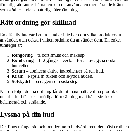
för tidigt åldrande. På natten kan du använda en mer närande kräm
som stödjer hudens naturliga återhämtning.
Rätt ordning gör skillnad
En effektiv hudvårdsrutin handlar inte bara om vilka produkter du
använder, utan också i vilken ordning du använder dem. En enkel
tumregel är:
Rengöring
– ta bort smuts och makeup.
Exfoliering
– 1–2 gånger i veckan för att avlägsna döda
hudceller.
Serum
– applicera aktiva ingredienser på ren hud.
Kräm
– kapsla in fukten och skydda huden.
Solskydd
– på dagen som sista steg.
När du följer denna ordning får du ut maximalt av dina produkter –
och din hud får bästa möjliga förutsättningar att hålla sig frisk,
balanserad och strålande.
Lyssna på din hud
Det finns många råd och trender inom hudvård, men den bästa rutinen