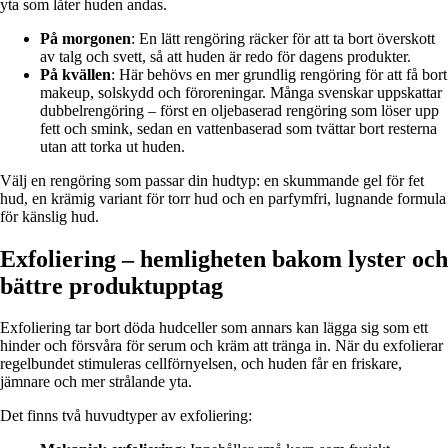
yta som låter huden andas.
På morgonen
: En lätt rengöring räcker för att ta bort överskott
av talg och svett, så att huden är redo för dagens produkter.
På kvällen
: Här behövs en mer grundlig rengöring för att få bort
makeup, solskydd och föroreningar. Många svenskar uppskattar
dubbelrengöring – först en oljebaserad rengöring som löser upp
fett och smink, sedan en vattenbaserad som tvättar bort resterna
utan att torka ut huden.
Välj en rengöring som passar din hudtyp: en skummande gel för fet
hud, en krämig variant för torr hud och en parfymfri, lugnande formula
för känslig hud.
Exfoliering – hemligheten bakom lyster och
bättre produktupptag
Exfoliering tar bort döda hudceller som annars kan lägga sig som ett
hinder och försvåra för serum och kräm att tränga in. När du exfolierar
regelbundet stimuleras cellförnyelsen, och huden får en friskare,
jämnare och mer strålande yta.
Det finns två huvudtyper av exfoliering: