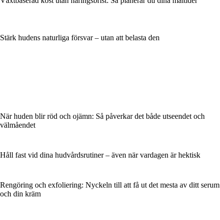
Växtbaserad kost utan näringsbrist: Så planerar du dina måltider
Stärk hudens naturliga försvar – utan att belasta den
När huden blir röd och ojämn: Så påverkar det både utseendet och
välmåendet
Håll fast vid dina hudvårdsrutiner – även när vardagen är hektisk
Rengöring och exfoliering: Nyckeln till att få ut det mesta av ditt serum
och din kräm