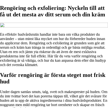
Rengöring och exfoliering: Nyckeln till att
få ut det mesta av ditt serum och din kräm
En effektiv hudvårdsrutin handlar inte bara om vilka produkter du
använder – utan minst lika mycket om hur du förbereder huden innan
du applicerar dem. Rengöring och exfoliering är grunden som gör att
serum och kräm kan tränga in ordentligt och ge bästa möjliga resultat.
Utan en ren och jämn yta riskerar du att även de mest exklusiva
produkterna inte får full effekt. Här får du veta varför rengöring och
exfoliering är så viktiga, och hur du kan anpassa dem efter din hudtyp
och det svenska klimatet.
Varför rengöring är första steget mot frisk
hud
Under dagen samlas smuts, talg, svett och makeuprester på huden. Om
du inte tvättar bort det kan porerna täppas till, vilket gör det svårare för
huden att ta upp de aktiva ingredienserna i dina hudvårdsprodukter. En
noggrann men mild rengöring tar bort orenheter och skapar en fräsch