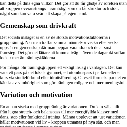
kan delta på dina egna villkor. Det gör att du får glädje av rörelsen utan
att kroppen överansträngs – samtidigt som du får struktur och stöd,
något som kan vara svårt att skapa på egen hand.
Gemenskap som drivkraft
Det sociala inslaget är en av de största motivationsfaktorerna i
gruppträning. När man träffar samma människor vecka efter vecka
uppstår en gemenskap där man peppar varandra och delar små
framsteg. Det gör det lättare att komma iväg – även de dagar då soffan
lockar mer än träningskläderna.
För många blir träningsgruppen ett viktigt inslag i vardagen. Det kan
vara ett pass på det lokala gymmet, ett utomhuspass i parken eller en
kurs via studieförbund eller idrottsförening. Oavsett form skapar det en
känsla av samhörighet som gör träningen roligare och mer meningsfull.
Variation och motivation
En annan styrka med gruppträning är variationen. Du kan välja allt
från lugna stretch- och balanspass till mer energifyllda klasser med
dans, step eller funktionell träning. Många upplever att just variationen
håller motivationen vid liv – kroppen utmanas på nya sätt, och man