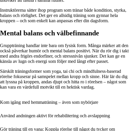
undviker att fastna i samma rutiner.
Instruktörerna sätter ihop program som tränar både kondition, styrka,
balans och rörlighet. Det ger en allsidig träning som gynnar hela
kroppen – och som enkelt kan anpassas efter din dagsform.
Mental balans och välbefinnande
Gruppträning handlar inte bara om fysisk form. Många märker att den
också påverkar humör och mental balans positivt. När du rör dig i takt
med andra frigörs endorfiner, och stressnivån sjunker. Det kan ge en
känsla av lugn och energi som följer med långt efter passet.
Särskilt träningsformer som yoga, tai chi och mindfulness-baserad
rörelse fokuserar på samspelet mellan kropp och sinne. Här lär du dig
att lyssna på kroppen, andas djupt och hitta ro i rörelsen – något som
kan vara en värdefull motvikt till en hektisk vardag.
Kom igång med hemmaträning – även som nybörjare
Använd andningen aktivt för rehabilitering och avslappning
Gör träning till en vana: Koppla rörelse till något du tycker om